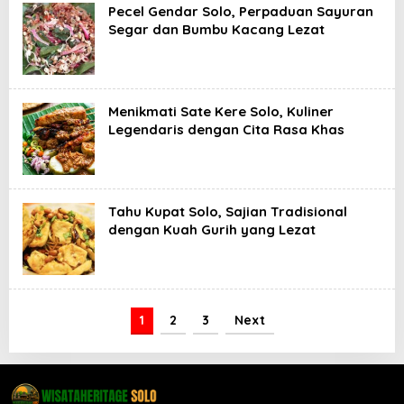
Pecel Gendar Solo, Perpaduan Sayuran
Segar dan Bumbu Kacang Lezat
Menikmati Sate Kere Solo, Kuliner
Legendaris dengan Cita Rasa Khas
Tahu Kupat Solo, Sajian Tradisional
dengan Kuah Gurih yang Lezat
1
2
3
Next