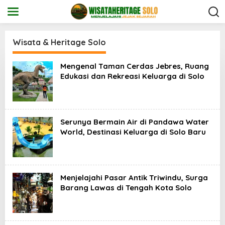
S
k
i
p
t
Wisata & Heritage Solo
o
c
Mengenal Taman Cerdas Jebres, Ruang
o
n
Edukasi dan Rekreasi Keluarga di Solo
t
e
n
t
Serunya Bermain Air di Pandawa Water
World, Destinasi Keluarga di Solo Baru
Menjelajahi Pasar Antik Triwindu, Surga
Barang Lawas di Tengah Kota Solo