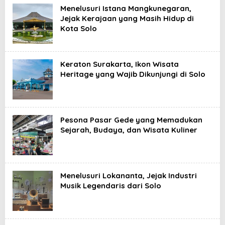
Menelusuri Istana Mangkunegaran,
Jejak Kerajaan yang Masih Hidup di
Kota Solo
Keraton Surakarta, Ikon Wisata
Heritage yang Wajib Dikunjungi di Solo
Pesona Pasar Gede yang Memadukan
Sejarah, Budaya, dan Wisata Kuliner
Menelusuri Lokananta, Jejak Industri
Musik Legendaris dari Solo