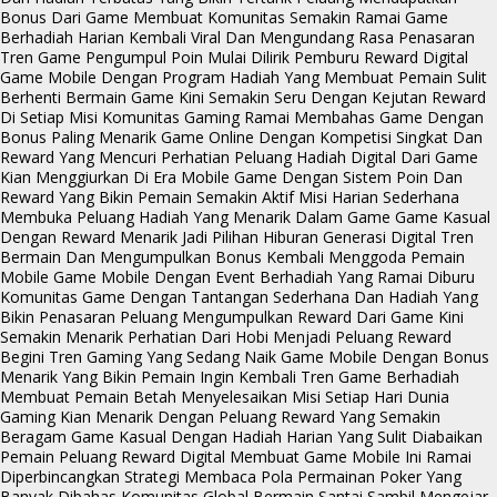
Bonus Dari Game Membuat Komunitas Semakin Ramai
Game
Berhadiah Harian Kembali Viral Dan Mengundang Rasa Penasaran
Tren Game Pengumpul Poin Mulai Dilirik Pemburu Reward Digital
Game Mobile Dengan Program Hadiah Yang Membuat Pemain Sulit
Berhenti
Bermain Game Kini Semakin Seru Dengan Kejutan Reward
Di Setiap Misi
Komunitas Gaming Ramai Membahas Game Dengan
Bonus Paling Menarik
Game Online Dengan Kompetisi Singkat Dan
Reward Yang Mencuri Perhatian
Peluang Hadiah Digital Dari Game
Kian Menggiurkan Di Era Mobile
Game Dengan Sistem Poin Dan
Reward Yang Bikin Pemain Semakin Aktif
Misi Harian Sederhana
Membuka Peluang Hadiah Yang Menarik Dalam Game
Game Kasual
Dengan Reward Menarik Jadi Pilihan Hiburan Generasi Digital
Tren
Bermain Dan Mengumpulkan Bonus Kembali Menggoda Pemain
Mobile
Game Mobile Dengan Event Berhadiah Yang Ramai Diburu
Komunitas
Game Dengan Tantangan Sederhana Dan Hadiah Yang
Bikin Penasaran
Peluang Mengumpulkan Reward Dari Game Kini
Semakin Menarik Perhatian
Dari Hobi Menjadi Peluang Reward
Begini Tren Gaming Yang Sedang Naik
Game Mobile Dengan Bonus
Menarik Yang Bikin Pemain Ingin Kembali
Tren Game Berhadiah
Membuat Pemain Betah Menyelesaikan Misi Setiap Hari
Dunia
Gaming Kian Menarik Dengan Peluang Reward Yang Semakin
Beragam
Game Kasual Dengan Hadiah Harian Yang Sulit Diabaikan
Pemain
Peluang Reward Digital Membuat Game Mobile Ini Ramai
Diperbincangkan
Strategi Membaca Pola Permainan Poker Yang
Banyak Dibahas Komunitas Global
Bermain Santai Sambil Mengejar