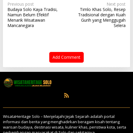
P
Previous post
Next post
Budaya Solo Kaya Tradisi,
Timlo Khas Solo, Resep
o
Namun Belum Efektif
Tradisional dengan Kuah
s
Menarik Wisatawan
Gurih yang Menggugah
t
Mancanegara
Selera
n
a
v
i
g
Add Comment
a
t
i
o
n
WisataHeritage Solo – Menjelajahi Jejak Sejarah adalah portal
informasi dan berita yang menghadirkan beragam kisah tentang
warisan budaya, destinasi wisata, kuliner khas, peristiwa kota, serta
perkembangan masyarakat di Solo dan sekitarnya.