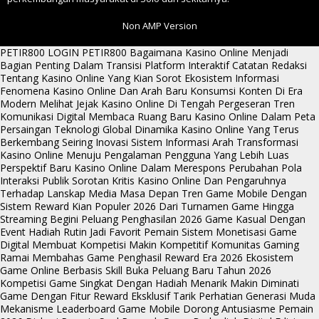
Non AMP Version
PETIR800 LOGIN
PETIR800
Bagaimana Kasino Online Menjadi
Bagian Penting Dalam Transisi Platform Interaktif
Catatan Redaksi
Tentang Kasino Online Yang Kian Sorot Ekosistem Informasi
Fenomena Kasino Online Dan Arah Baru Konsumsi Konten Di Era
Modern
Melihat Jejak Kasino Online Di Tengah Pergeseran Tren
Komunikasi Digital
Membaca Ruang Baru Kasino Online Dalam Peta
Persaingan Teknologi Global
Dinamika Kasino Online Yang Terus
Berkembang Seiring Inovasi Sistem Informasi
Arah Transformasi
Kasino Online Menuju Pengalaman Pengguna Yang Lebih Luas
Perspektif Baru Kasino Online Dalam Merespons Perubahan Pola
Interaksi Publik
Sorotan Kritis Kasino Online Dan Pengaruhnya
Terhadap Lanskap Media Masa Depan
Tren Game Mobile Dengan
Sistem Reward Kian Populer 2026
Dari Turnamen Game Hingga
Streaming Begini Peluang Penghasilan 2026
Game Kasual Dengan
Event Hadiah Rutin Jadi Favorit Pemain
Sistem Monetisasi Game
Digital Membuat Kompetisi Makin Kompetitif
Komunitas Gaming
Ramai Membahas Game Penghasil Reward Era 2026
Ekosistem
Game Online Berbasis Skill Buka Peluang Baru Tahun 2026
Kompetisi Game Singkat Dengan Hadiah Menarik Makin Diminati
Game Dengan Fitur Reward Eksklusif Tarik Perhatian Generasi Muda
Mekanisme Leaderboard Game Mobile Dorong Antusiasme Pemain