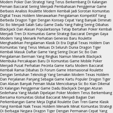
Modern
Poker Dan Strategi Yang Terus Berkembang Di Kalangan
Pemain
Baccarat Sering Menjadi Pembahasan Penggemar Game
Berbasis Analisis
Roulette Modern Kembali Jadi Sorotan Komunitas
Digital
Texas Holdem Menawarkan Pengalaman Kompetitif Yang
Berbeda
Dragon Tiger Dengan Konsep Cepat Yang Banyak Diminati
Sic Bo Menjadi Salah Satu Game Dadu Yang Paling Sering Dibahas
Blackjack Dan Alasan Popularitasnya Tetap Bertahan
Poker Kembali
Menjadi Tren Di Komunitas Game Strategi
Baccarat Dengan Gaya
Modern Yang Menarik Perhatian Generasi Baru
Roulette
Menghadirkan Pengalaman Klasik Di Era Digital
Texas Holdem Dan
Komunitas Yang Terus Meluas Di Seluruh Dunia
Dragon Tiger
Kembali Masuk Daftar Game Yang Sering Dicari
Sic Bo Dan
Pengalaman Bermain Yang Ringkas Namun Menarik
Blackjack
Membuka Percakapan Baru Di Komunitas Game Mobile
Poker
Menjadi Pusat Perhatian Pecinta Game Kartu Modern
Baccarat
Kembali Ramai Dibahas Di Forum Game Internasional
Roulette
Dengan Sentuhan Teknologi Yang Semakin Modern
Texas Holdem
Dan Perjalanan Panjang Sebagai Game Kartu Populer
Dragon Tiger
Dan Alasan Banyak Pemain Mulai Mencobanya
Sic Bo Kian Dikenal
Di Kalangan Penggemar Game Dadu
Blackjack Dengan Aturan
Sederhana Yang Mudah Dipelajari
Poker Modern Terus Berkembang
Bersama Komunitas Global
Baccarat Menjadi Bagian Dari
Perkembangan Game Meja Digital
Roulette Dan Tren Game Klasik
Yang Kembali Naik
Texas Holdem Menarik Minat Komunitas Strategi
Di Berbagai Negara
Dragon Tiger Dengan Permainan Cepat Yang