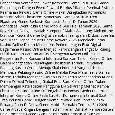
Pendapatan Sampingan Lewat Kompetisi Game Edisi 2026
Game
Petualangan Dengan Event Reward Eksklusif Ramai Peminat
Sistem
Keamanan Reward Game Online Makin Ditingkatkan
Komunitas
Kreator Bahas Ekosistem Monetisasi Game Era 2026
Tren
Ekosistem Game Berbasis Kompetisi Sehat Di Tahun 2026
Monetisasi Event Rutin Game Mobile Beri Nilai Tambah 2026
Game
Rpg Kasual Dengan Hadiah Kompetitif Makin Gandrungi
Mekanisme
Distribusi Reward Game Digital Semakin Transparan
Diskusi Spesialis
Soal Masa Depan Industri Game Reward 2026
Menelaah Peran
Kasino Online Dalam Merespons Perkembangan Fitur Digital
Bagaimana Kasino Online Menjadi Perbincangan Hangat Di Ruang
Publik Modern
Catatan Analisis Mengenai Kasino Online Dan
Pergeseran Pola Konsumsi Informasi
Sorotan Terkini Kasino Online
Dalam Menghadapi Persaingan Ekosistem Terbaru
Perjalanan
Panjang Kasino Online Menuju Skala Interaksi Yang Lebih Luas
Membaca Peluang Kasino Online Melalui Kaca Mata Transformasi
Sistem Terbuka
Mengapa Kasino Online Terus Mendapatkan Ruang
Dalam Diskusi Teknologi Global
Pola Baru Kasino Online Dalam
Membangun Keterlibatan Pengguna Era Sekarang
Melihat Kembali
Eksistensi Kasino Online Di Tengah Arus Inovasi Media
Dinamika
Integrasi Kasino Online Pada Struktur Komunikasi Interaktif Saat Ini
Tren Industri Game Dengan Skema Reward Kian Sorotan 2026
Peluang Cuan Di Dunia Game Mobile Semakin Terbuka Era 2026
Game Arcade Ringan Dengan Hadiah Harian Diminati Pemain
Sistem
Poin Kompetisi Game Bikin Pengalaman Bermain Makin Seru