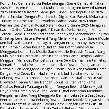
Komunitas Gamers Soroti Perkembangan Game Berhadiah Tahun
2026
Ekosistem Game Lokal Mulai Adopsi Program Reward Menarik
2026
Monetisasi Konten Game Jadi Pilihan Karir Populer Era 2026
Game Simulasi Dengan Fitur Insentif Digital Kian Favorit
Mekanisme
Turnamen Game Kasual Tawarkan Hadiah Nyata 2026
Forum
Pemain Ulas Dampak Positif Sistem Reward Game 2026
Mengulas
Kasino Online Dalam Perspektif Dinamika Perkembangan Media
Terbaru
Game Dengan Tantangan Harian Yang Menawarkan Kejutan
Di Setiap Level
Sistem Reward Yang Menarik Membuat Game Mobile
Kembali Naik Daun
Game Digital Dengan Program Loyalitas Yang
Bikin Pemain Betah
Peluang Hadiah Dari Event Game Mulai
Menggoda Komunitas Mobile
Game Mobile Berbasis Reward Yang
Mulai Mencuri Perhatian Pemain Baru
Tren Game Dengan Hadiah
Mingguan Membuat Kompetisi Semakin Seru
Bermain Santai Tetap
Menarik Saat Ada Peluang Mengumpulkan Reward
Pengalaman
Bermain Kian Menggoda Dengan Sistem Bonus Yang Variatif
Game
Dengan Misi Cepat Dan Hadiah Menarik Jadi Sorotan Komunitas
Peluang Reward Tambahan Membuat Game Kasual Semakin Sulit
Dilewatkan
Game Online Dengan Bonus Kejutan Yang Ramai
Dibahas Pemain
Tantangan Ringan Dengan Reward Menarik Jadi
Daya Tarik Game Mobile
Tren Game Digital Berhadiah Membuka
Pengalaman Baru Yang Menggoda
Bermain Lebih Seru Saat Setiap
Pencapaian Membuka Peluang Reward
Game Mobile Dengan Sistem
Hadiah Progresif Mulai Jadi Favorit
Game Dengan Event Eksklusif
Dan Hadiah Terbatas Yang Bikin Tertarik
Peluang Mendapatkan