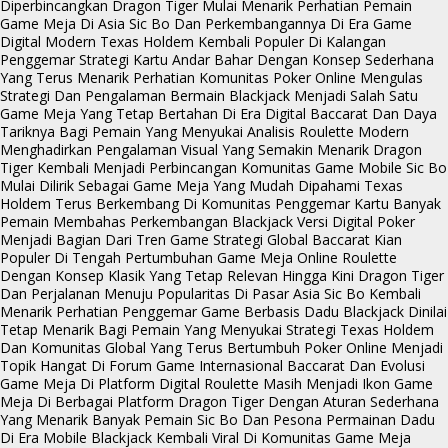
Diperbincangkan
Dragon Tiger Mulai Menarik Perhatian Pemain
Game Meja Di Asia
Sic Bo Dan Perkembangannya Di Era Game
Digital Modern
Texas Holdem Kembali Populer Di Kalangan
Penggemar Strategi Kartu
Andar Bahar Dengan Konsep Sederhana
Yang Terus Menarik Perhatian
Komunitas Poker Online Mengulas
Strategi Dan Pengalaman Bermain
Blackjack Menjadi Salah Satu
Game Meja Yang Tetap Bertahan Di Era Digital
Baccarat Dan Daya
Tariknya Bagi Pemain Yang Menyukai Analisis
Roulette Modern
Menghadirkan Pengalaman Visual Yang Semakin Menarik
Dragon
Tiger Kembali Menjadi Perbincangan Komunitas Game Mobile
Sic Bo
Mulai Dilirik Sebagai Game Meja Yang Mudah Dipahami
Texas
Holdem Terus Berkembang Di Komunitas Penggemar Kartu
Banyak
Pemain Membahas Perkembangan Blackjack Versi Digital
Poker
Menjadi Bagian Dari Tren Game Strategi Global
Baccarat Kian
Populer Di Tengah Pertumbuhan Game Meja Online
Roulette
Dengan Konsep Klasik Yang Tetap Relevan Hingga Kini
Dragon Tiger
Dan Perjalanan Menuju Popularitas Di Pasar Asia
Sic Bo Kembali
Menarik Perhatian Penggemar Game Berbasis Dadu
Blackjack Dinilai
Tetap Menarik Bagi Pemain Yang Menyukai Strategi
Texas Holdem
Dan Komunitas Global Yang Terus Bertumbuh
Poker Online Menjadi
Topik Hangat Di Forum Game Internasional
Baccarat Dan Evolusi
Game Meja Di Platform Digital
Roulette Masih Menjadi Ikon Game
Meja Di Berbagai Platform
Dragon Tiger Dengan Aturan Sederhana
Yang Menarik Banyak Pemain
Sic Bo Dan Pesona Permainan Dadu
Di Era Mobile
Blackjack Kembali Viral Di Komunitas Game Meja