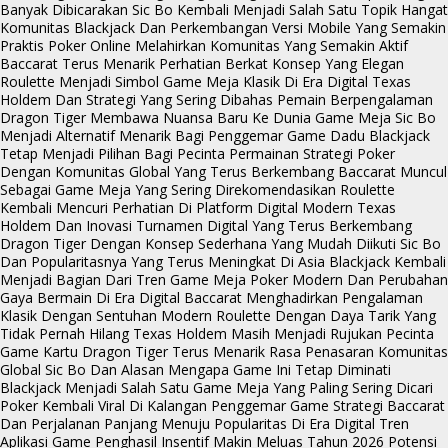
Banyak Dibicarakan
Sic Bo Kembali Menjadi Salah Satu Topik Hangat
Komunitas
Blackjack Dan Perkembangan Versi Mobile Yang Semakin
Praktis
Poker Online Melahirkan Komunitas Yang Semakin Aktif
Baccarat Terus Menarik Perhatian Berkat Konsep Yang Elegan
Roulette Menjadi Simbol Game Meja Klasik Di Era Digital
Texas
Holdem Dan Strategi Yang Sering Dibahas Pemain Berpengalaman
Dragon Tiger Membawa Nuansa Baru Ke Dunia Game Meja
Sic Bo
Menjadi Alternatif Menarik Bagi Penggemar Game Dadu
Blackjack
Tetap Menjadi Pilihan Bagi Pecinta Permainan Strategi
Poker
Dengan Komunitas Global Yang Terus Berkembang
Baccarat Muncul
Sebagai Game Meja Yang Sering Direkomendasikan
Roulette
Kembali Mencuri Perhatian Di Platform Digital Modern
Texas
Holdem Dan Inovasi Turnamen Digital Yang Terus Berkembang
Dragon Tiger Dengan Konsep Sederhana Yang Mudah Diikuti
Sic Bo
Dan Popularitasnya Yang Terus Meningkat Di Asia
Blackjack Kembali
Menjadi Bagian Dari Tren Game Meja
Poker Modern Dan Perubahan
Gaya Bermain Di Era Digital
Baccarat Menghadirkan Pengalaman
Klasik Dengan Sentuhan Modern
Roulette Dengan Daya Tarik Yang
Tidak Pernah Hilang
Texas Holdem Masih Menjadi Rujukan Pecinta
Game Kartu
Dragon Tiger Terus Menarik Rasa Penasaran Komunitas
Global
Sic Bo Dan Alasan Mengapa Game Ini Tetap Diminati
Blackjack Menjadi Salah Satu Game Meja Yang Paling Sering Dicari
Poker Kembali Viral Di Kalangan Penggemar Game Strategi
Baccarat
Dan Perjalanan Panjang Menuju Popularitas Di Era Digital
Tren
Aplikasi Game Penghasil Insentif Makin Meluas Tahun 2026
Potensi