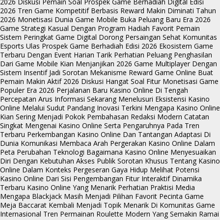
2026
Diskusi Pemain Soal Prospek Game Berhadiah Digital Edisi
2026
Tren Game Kompetitif Berbasis Reward Makin Diminati Tahun
2026
Monetisasi Dunia Game Mobile Buka Peluang Baru Era 2026
Game Strategi Kasual Dengan Program Hadiah Favorit Pemain
Sistem Peringkat Game Digital Dorong Persaingan Sehat
Komunitas
Esports Ulas Prospek Game Berhadiah Edisi 2026
Ekosistem Game
Terbaru Dengan Event Harian Tarik Perhatian
Peluang Penghasilan
Dari Game Mobile Kian Menjanjikan 2026
Game Multiplayer Dengan
Sistem Insentif Jadi Sorotan
Mekanisme Reward Game Online Buat
Pemain Makin Aktif 2026
Diskusi Hangat Soal Fitur Monetisasi Game
Populer Era 2026
Perjalanan Baru Kasino Online Di Tengah
Percepatan Arus Informasi Sekarang
Menelusuri Eksistensi Kasino
Online Melalui Sudut Pandang Inovasi Terkini
Mengapa Kasino Online
Kian Sering Menjadi Pokok Pembahasan Redaksi Modern
Catatan
Singkat Mengenai Kasino Online Serta Pengaruhnya Pada Tren
Terbaru
Perkembangan Kasino Online Dan Tantangan Adaptasi Di
Dunia Komunikasi
Membaca Arah Pergerakan Kasino Online Dalam
Peta Perubahan Teknologi
Bagaimana Kasino Online Menyesuaikan
Diri Dengan Kebutuhan Akses Publik
Sorotan Khusus Tentang Kasino
Online Dalam Konteks Pergeseran Gaya Hidup
Melihat Potensi
Kasino Online Dari Sisi Pengembangan Fitur Interaktif
Dinamika
Terbaru Kasino Online Yang Menarik Perhatian Praktisi Media
Mengapa Blackjack Masih Menjadi Pilihan Favorit Pecinta Game
Meja
Baccarat Kembali Menjadi Topik Menarik Di Komunitas Game
Internasional
Tren Permainan Roulette Modern Yang Semakin Ramai