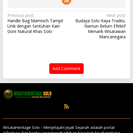
P
Previous post
Next post
Handle Bag Mamnich Tampil
Budaya Solo Kaya Tradisi,
o
Unik dengan Sentuhan Kain
Namun Belum Efektif
s
Goni Natural Khas Solo
Menarik Wisatawan
t
Mancanegara
n
a
v
i
g
Add Comment
a
t
i
o
n
WisataHeritage Solo – Menjelajahi Jejak Sejarah adalah portal
informasi dan berita yang menghadirkan beragam kisah tentang