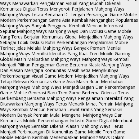
Ways Menawarkan Pengalaman Visual Yang Mudah Dikenali
Komunitas Digital Terus Menyoroti Perjalanan Mahjong Ways
Mahjong Ways Tetap Bertahan Di Tengah Persaingan Game Mobile
Modern
Perkembangan Game Asia Kembali Mengangkat Popularitas
Mahjong Ways
Banyak Pengguna Kembali Mencari Informasi
Seputar Mahjong Ways
Mahjong Ways Dan Evolusi Game Mobile
Yang Terus Berjalan
Komunitas Global Menjadikan Mahjong Ways
Sebagai Topik Diskusi Rutin
Perkembangan Pengalaman Mobile
Terlihat Jelas Melalui Mahjong Ways
Banyak Pemain Menilai
Mahjong Ways Memiliki Identitas Yang Kuat
Tren Mobile Gaming
Global Masih Melibatkan Mahjong Ways
Mahjong Ways Kembali
Menjadi Pilihan Penggemar Game Bertema Klasik
Mahjong Ways
Dan Alasan Mengapa Komunitas Masih Setia Mengikutinya
Perkembangan Visual Game Modern Menjadikan Mahjong Ways
Tetap Relevan
Komunitas Game Asia Masih Rutin Membahas
Mahjong Ways
Mahjong Ways Menjadi Bagian Dari Perkembangan
Game Mobile Generasi Baru
Tren Game Bertema Oriental Terus
Berkembang Bersama Mahjong Ways
Pengalaman Interaktif Yang
Ditawarkan Mahjong Ways Terus Menarik Minat Pemain
Mahjong
Ways Kembali Mencuri Perhatian Lewat Grafis Yang Semakin
Modern
Banyak Pemain Mulai Mengenal Mahjong Ways Dari
Komunitas Mobile
Perkembangan Industri Game Digital Membuat
Mahjong Ways Semakin Dikenal
Alasan Mahjong Ways Terus
Menjadi Perbincangan Di Komunitas Game Mobile
Tren Game
Mobile Modern Kembali Menempatkan Mahjong Ways Dalam