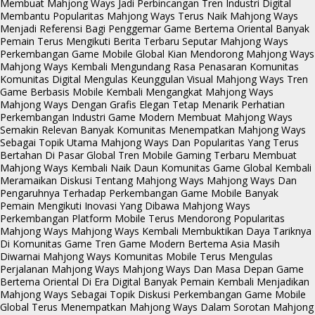
Membuat Mahjong Ways Jadi Perbincangan
Tren Industri Digital
Membantu Popularitas Mahjong Ways Terus Naik
Mahjong Ways
Menjadi Referensi Bagi Penggemar Game Bertema Oriental
Banyak
Pemain Terus Mengikuti Berita Terbaru Seputar Mahjong Ways
Perkembangan Game Mobile Global Kian Mendorong Mahjong Ways
Mahjong Ways Kembali Mengundang Rasa Penasaran Komunitas
Komunitas Digital Mengulas Keunggulan Visual Mahjong Ways
Tren
Game Berbasis Mobile Kembali Mengangkat Mahjong Ways
Mahjong Ways Dengan Grafis Elegan Tetap Menarik Perhatian
Perkembangan Industri Game Modern Membuat Mahjong Ways
Semakin Relevan
Banyak Komunitas Menempatkan Mahjong Ways
Sebagai Topik Utama
Mahjong Ways Dan Popularitas Yang Terus
Bertahan Di Pasar Global
Tren Mobile Gaming Terbaru Membuat
Mahjong Ways Kembali Naik Daun
Komunitas Game Global Kembali
Meramaikan Diskusi Tentang Mahjong Ways
Mahjong Ways Dan
Pengaruhnya Terhadap Perkembangan Game Mobile
Banyak
Pemain Mengikuti Inovasi Yang Dibawa Mahjong Ways
Perkembangan Platform Mobile Terus Mendorong Popularitas
Mahjong Ways
Mahjong Ways Kembali Membuktikan Daya Tariknya
Di Komunitas Game
Tren Game Modern Bertema Asia Masih
Diwarnai Mahjong Ways
Komunitas Mobile Terus Mengulas
Perjalanan Mahjong Ways
Mahjong Ways Dan Masa Depan Game
Bertema Oriental Di Era Digital
Banyak Pemain Kembali Menjadikan
Mahjong Ways Sebagai Topik Diskusi
Perkembangan Game Mobile
Global Terus Menempatkan Mahjong Ways Dalam Sorotan
Mahjong