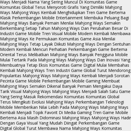
Ways Menjadi Nama Yang Sering Muncul Di Komunitas Game
Komunitas Global Terus Menyoroti Grafis Yang Dimiliki Mahjong
Ways
Mahjong Ways Kembali Menghidupkan Tren Game Bertema
Klasik
Perkembangan Mobile Entertainment Membuka Peluang Bagi
Mahjong Ways
Banyak Pemain Menilai Mahjong Ways Semakin
Berkembang Setiap Tahun
Mahjong Ways Dan Perubahan Besar Di
Industri Game Mobile
Tren Visual Mobile Modern Kembali Membawa
Mahjong Ways Ke Permukaan
Komunitas Game Asia Menilai
Mahjong Ways Tetap Layak Diikuti
Mahjong Ways Dengan Sentuhan
Modern Kembali Mencuri Perhatian
Perkembangan Game Bertema
Oriental Terus Melibatkan Mahjong Ways
Banyak Pengguna Mobile
Mulai Tertarik Pada Mahjong Ways
Mahjong Ways Dan Inovasi Yang
Membuatnya Tetap Eksis
Komunitas Game Digital Mulai Membahas
Kembali Mahjong Ways
Tren Industri Game Global Turut Mendorong
Popularitas Mahjong Ways
Mahjong Ways Kembali Menjadi Sorotan
Pecinta Game Mobile
Perkembangan Mobile Gaming Membuat
Mahjong Ways Semakin Dikenal
Banyak Pemain Mengakui Daya
Tarik Visual Mahjong Ways
Mahjong Ways Menjadi Salah Satu Game
Yang Sering Masuk Rekomendasi Komunitas
Komunitas Global
Terus Mengikuti Evolusi Mahjong Ways
Perkembangan Teknologi
Mobile Memberikan Nilai Lebih Pada Mahjong Ways
Mahjong Ways
Kembali Menjadi Topik Favorit Di Media Gaming
Tren Game Mobile
Bertema Asia Masih Didominasi Mahjong Ways
Mahjong Ways Hadir
Dengan Gaya Visual Yang Mudah Diingat
Perkembangan Game
Digital Global Turut Membawa Nama Mahjong Ways
Komunitas