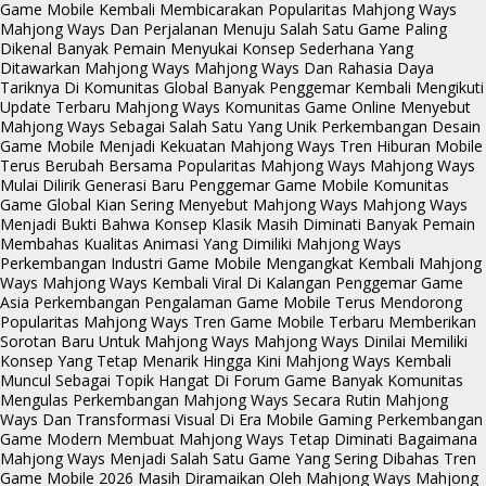
Game Mobile Kembali Membicarakan Popularitas Mahjong Ways
Mahjong Ways Dan Perjalanan Menuju Salah Satu Game Paling
Dikenal
Banyak Pemain Menyukai Konsep Sederhana Yang
Ditawarkan Mahjong Ways
Mahjong Ways Dan Rahasia Daya
Tariknya Di Komunitas Global
Banyak Penggemar Kembali Mengikuti
Update Terbaru Mahjong Ways
Komunitas Game Online Menyebut
Mahjong Ways Sebagai Salah Satu Yang Unik
Perkembangan Desain
Game Mobile Menjadi Kekuatan Mahjong Ways
Tren Hiburan Mobile
Terus Berubah Bersama Popularitas Mahjong Ways
Mahjong Ways
Mulai Dilirik Generasi Baru Penggemar Game Mobile
Komunitas
Game Global Kian Sering Menyebut Mahjong Ways
Mahjong Ways
Menjadi Bukti Bahwa Konsep Klasik Masih Diminati
Banyak Pemain
Membahas Kualitas Animasi Yang Dimiliki Mahjong Ways
Perkembangan Industri Game Mobile Mengangkat Kembali Mahjong
Ways
Mahjong Ways Kembali Viral Di Kalangan Penggemar Game
Asia
Perkembangan Pengalaman Game Mobile Terus Mendorong
Popularitas Mahjong Ways
Tren Game Mobile Terbaru Memberikan
Sorotan Baru Untuk Mahjong Ways
Mahjong Ways Dinilai Memiliki
Konsep Yang Tetap Menarik Hingga Kini
Mahjong Ways Kembali
Muncul Sebagai Topik Hangat Di Forum Game
Banyak Komunitas
Mengulas Perkembangan Mahjong Ways Secara Rutin
Mahjong
Ways Dan Transformasi Visual Di Era Mobile Gaming
Perkembangan
Game Modern Membuat Mahjong Ways Tetap Diminati
Bagaimana
Mahjong Ways Menjadi Salah Satu Game Yang Sering Dibahas
Tren
Game Mobile 2026 Masih Diramaikan Oleh Mahjong Ways
Mahjong