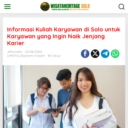
S
k
i
p
t
o
Informasi Kuliah Karyawan di Solo untuk
c
Karyawan yang Ingin Naik Jenjang
o
Karier
n
t
Jefkulsolo
26/06/2026
e
UMKM & Ekonomi Kreatif
90 Views
n
t