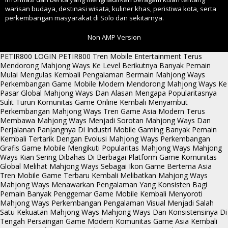
warisan budaya, destinasi wisata, kuliner khas, peristiwa kota, serta
perkembangan masyarakat di Solo dan sekitarnya.
Non AMP Version
PETIR800 LOGIN
PETIR800
Tren Mobile Entertainment Terus
Mendorong Mahjong Ways Ke Level Berikutnya
Banyak Pemain
Mulai Mengulas Kembali Pengalaman Bermain Mahjong Ways
Perkembangan Game Mobile Modern Mendorong Mahjong Ways Ke
Pasar Global
Mahjong Ways Dan Alasan Mengapa Popularitasnya
Sulit Turun
Komunitas Game Online Kembali Menyambut
Perkembangan Mahjong Ways
Tren Game Asia Modern Terus
Membawa Mahjong Ways Menjadi Sorotan
Mahjong Ways Dan
Perjalanan Panjangnya Di Industri Mobile Gaming
Banyak Pemain
Kembali Tertarik Dengan Evolusi Mahjong Ways
Perkembangan
Grafis Game Mobile Mengikuti Popularitas Mahjong Ways
Mahjong
Ways Kian Sering Dibahas Di Berbagai Platform Game
Komunitas
Global Melihat Mahjong Ways Sebagai Ikon Game Bertema Asia
Tren Mobile Game Terbaru Kembali Melibatkan Mahjong Ways
Mahjong Ways Menawarkan Pengalaman Yang Konsisten Bagi
Pemain
Banyak Penggemar Game Mobile Kembali Menyoroti
Mahjong Ways
Perkembangan Pengalaman Visual Menjadi Salah
Satu Kekuatan Mahjong Ways
Mahjong Ways Dan Konsistensinya Di
Tengah Persaingan Game Modern
Komunitas Game Asia Kembali