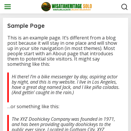
S
k
i
p
t
Sample Page
o
c
This is an example page. It’s different from a blog
o
|
post because it will stay in one place and will show
2
n
5
up in your site navigation (in most themes). Most
t
/
people start with an About page that introduces
e
0
them to potential site visitors. It might say
8
n
/
something like this:
t
2
0
2
Hi there! I’m a bike messenger by day, aspiring actor
5
by night, and this is my website. I live in Los Angeles,
B
have a great dog named Jack, and I like piña coladas.
Y
J
(And gettin’ caught in the rain.)
E
F
K
…or something like this:
U
L
S
The XYZ Doohickey Company was founded in 1971,
O
and has been providing quality doohickeys to the
L
O
public ever since. Located in Gotham City, XYZ