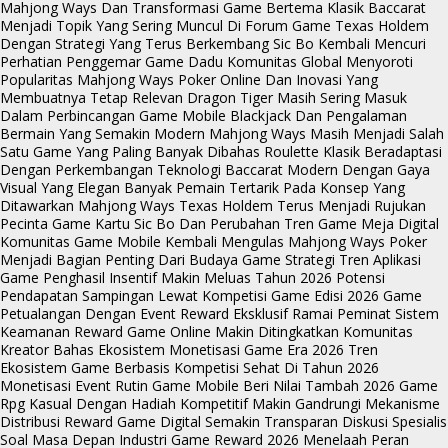
Mahjong Ways Dan Transformasi Game Bertema Klasik
Baccarat
Menjadi Topik Yang Sering Muncul Di Forum Game
Texas Holdem
Dengan Strategi Yang Terus Berkembang
Sic Bo Kembali Mencuri
Perhatian Penggemar Game Dadu
Komunitas Global Menyoroti
Popularitas Mahjong Ways
Poker Online Dan Inovasi Yang
Membuatnya Tetap Relevan
Dragon Tiger Masih Sering Masuk
Dalam Perbincangan Game Mobile
Blackjack Dan Pengalaman
Bermain Yang Semakin Modern
Mahjong Ways Masih Menjadi Salah
Satu Game Yang Paling Banyak Dibahas
Roulette Klasik Beradaptasi
Dengan Perkembangan Teknologi
Baccarat Modern Dengan Gaya
Visual Yang Elegan
Banyak Pemain Tertarik Pada Konsep Yang
Ditawarkan Mahjong Ways
Texas Holdem Terus Menjadi Rujukan
Pecinta Game Kartu
Sic Bo Dan Perubahan Tren Game Meja Digital
Komunitas Game Mobile Kembali Mengulas Mahjong Ways
Poker
Menjadi Bagian Penting Dari Budaya Game Strategi
Tren Aplikasi
Game Penghasil Insentif Makin Meluas Tahun 2026
Potensi
Pendapatan Sampingan Lewat Kompetisi Game Edisi 2026
Game
Petualangan Dengan Event Reward Eksklusif Ramai Peminat
Sistem
Keamanan Reward Game Online Makin Ditingkatkan
Komunitas
Kreator Bahas Ekosistem Monetisasi Game Era 2026
Tren
Ekosistem Game Berbasis Kompetisi Sehat Di Tahun 2026
Monetisasi Event Rutin Game Mobile Beri Nilai Tambah 2026
Game
Rpg Kasual Dengan Hadiah Kompetitif Makin Gandrungi
Mekanisme
Distribusi Reward Game Digital Semakin Transparan
Diskusi Spesialis
Soal Masa Depan Industri Game Reward 2026
Menelaah Peran