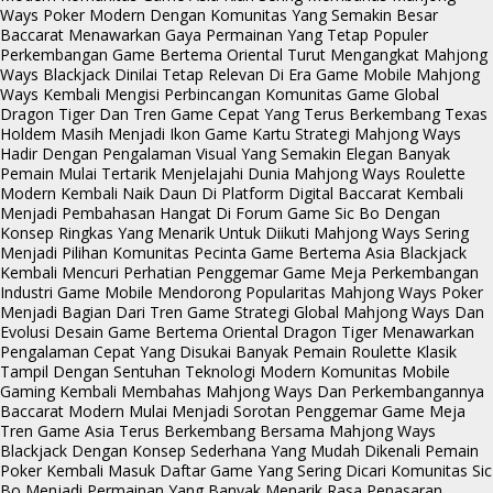
Ways
Poker Modern Dengan Komunitas Yang Semakin Besar
Baccarat Menawarkan Gaya Permainan Yang Tetap Populer
Perkembangan Game Bertema Oriental Turut Mengangkat Mahjong
Ways
Blackjack Dinilai Tetap Relevan Di Era Game Mobile
Mahjong
Ways Kembali Mengisi Perbincangan Komunitas Game Global
Dragon Tiger Dan Tren Game Cepat Yang Terus Berkembang
Texas
Holdem Masih Menjadi Ikon Game Kartu Strategi
Mahjong Ways
Hadir Dengan Pengalaman Visual Yang Semakin Elegan
Banyak
Pemain Mulai Tertarik Menjelajahi Dunia Mahjong Ways
Roulette
Modern Kembali Naik Daun Di Platform Digital
Baccarat Kembali
Menjadi Pembahasan Hangat Di Forum Game
Sic Bo Dengan
Konsep Ringkas Yang Menarik Untuk Diikuti
Mahjong Ways Sering
Menjadi Pilihan Komunitas Pecinta Game Bertema Asia
Blackjack
Kembali Mencuri Perhatian Penggemar Game Meja
Perkembangan
Industri Game Mobile Mendorong Popularitas Mahjong Ways
Poker
Menjadi Bagian Dari Tren Game Strategi Global
Mahjong Ways Dan
Evolusi Desain Game Bertema Oriental
Dragon Tiger Menawarkan
Pengalaman Cepat Yang Disukai Banyak Pemain
Roulette Klasik
Tampil Dengan Sentuhan Teknologi Modern
Komunitas Mobile
Gaming Kembali Membahas Mahjong Ways Dan Perkembangannya
Baccarat Modern Mulai Menjadi Sorotan Penggemar Game Meja
Tren Game Asia Terus Berkembang Bersama Mahjong Ways
Blackjack Dengan Konsep Sederhana Yang Mudah Dikenali Pemain
Poker Kembali Masuk Daftar Game Yang Sering Dicari Komunitas
Sic
Bo Menjadi Permainan Yang Banyak Menarik Rasa Penasaran