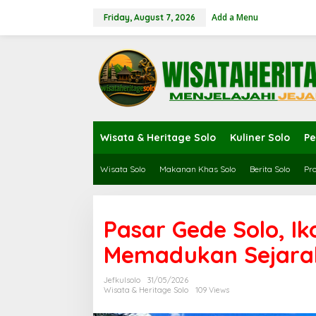
Skip
to
Add a Menu
Friday, August 7, 2026
content
Wisata & Heritage Solo
Kuliner Solo
Pe
Wisata Solo
Makanan Khas Solo
Berita Solo
Pro
Pasar Gede Solo, I
Memadukan Sejarah
Jefkulsolo
31/05/2026
Wisata & Heritage Solo
109 Views