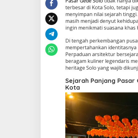
Pasar Gede Solo
tidak hanya di
terbesar di Kota Solo, tetapi j
menyimpan nilai sejarah tinggi.
masih menjadi denyut kehidup
ingin menikmati suasana khas 
Di tengah perkembangan pusat
mempertahankan identitasnya s
Perpaduan arsitektur bersejara
beragam kuliner legendaris men
heritage Solo yang wajib dikunj
Sejarah Panjang Pasar
Kota