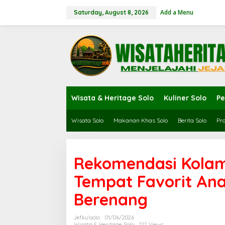
Skip
to
Add a Menu
Saturday, August 8, 2026
content
Wisata & Heritage Solo
Kuliner Solo
Pe
Wisata Solo
Makanan Khas Solo
Berita Solo
Pro
Rekomendasi Kolam
Tempat Favorit Ana
Berenang
Jefkulsolo
01/06/2026
Wisata & Heritage Solo
122 Views